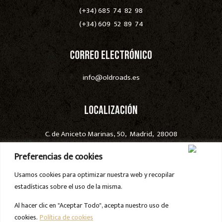
(+34) 685 74 82 98
(+34) 609 52 89 74
Correo electrónico
info@oldroads.es
Localización
C. de Aniceto Marinas, 50, Madrid, 28008
Disponibilidad en toda España
Preferencias de cookies
Usamos cookies para optimizar nuestra web y recopilar
estadísticas sobre el uso de la misma.
Al hacer clic en "Aceptar Todo", acepta nuestro uso de
Todos los derechos de imagen de la web y los vehículos
cookies.
Política de cookies